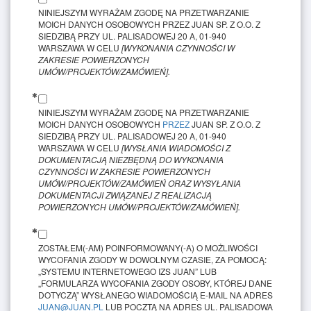
NINIEJSZYM WYRAŻAM ZGODĘ NA PRZETWARZANIE
MOICH DANYCH OSOBOWYCH PRZEZ JUAN SP. Z O.O. Z
SIEDZIBĄ PRZY UL. PALISADOWEJ 20 A, 01-940
WARSZAWA W CELU
[WYKONANIA CZYNNOŚCI W
ZAKRESIE POWIERZONYCH
UMÓW/PROJEKTÓW/ZAMÓWIEŃ].
NINIEJSZYM WYRAŻAM ZGODĘ NA PRZETWARZANIE
MOICH DANYCH OSOBOWYCH
PRZEZ
JUAN SP. Z O.O. Z
SIEDZIBĄ PRZY UL. PALISADOWEJ 20 A, 01-940
WARSZAWA W CELU
[WYSŁANIA WIADOMOŚCI Z
DOKUMENTACJĄ NIEZBĘDNĄ DO WYKONANIA
CZYNNOŚCI W ZAKRESIE POWIERZONYCH
UMÓW/PROJEKTÓW/ZAMÓWIEŃ ORAZ WYSYŁANIA
DOKUMENTACJI ZWIĄZANEJ Z REALIZACJĄ
POWIERZONYCH UMÓW/PROJEKTÓW/ZAMÓWIEŃ].
ZOSTAŁEM(-AM) POINFORMOWANY(-A) O MOŻLIWOŚCI
WYCOFANIA ZGODY W DOWOLNYM CZASIE, ZA POMOCĄ:
„SYSTEMU INTERNETOWEGO IZS JUAN” LUB
„FORMULARZA WYCOFANIA ZGODY OSOBY, KTÓREJ DANE
DOTYCZĄ” WYSŁANEGO WIADOMOŚCIĄ E-MAIL NA ADRES
JUAN@JUAN.PL
LUB POCZTĄ NA ADRES UL. PALISADOWA